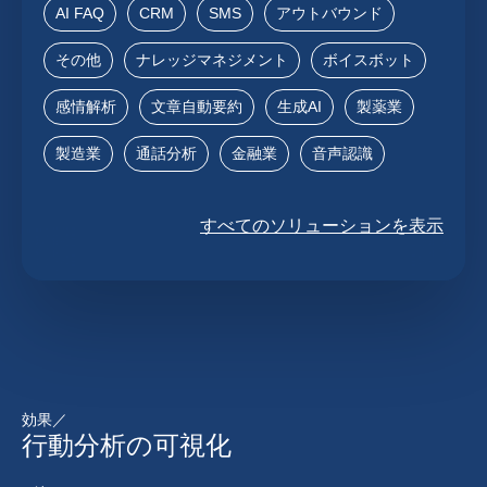
AI FAQ
CRM
SMS
アウトバウンド
その他
ナレッジマネジメント
ボイスボット
感情解析
文章自動要約
生成AI
製薬業
製造業
通話分析
金融業
音声認識
すべてのソリューションを表示
効果／
行動分析の可視化