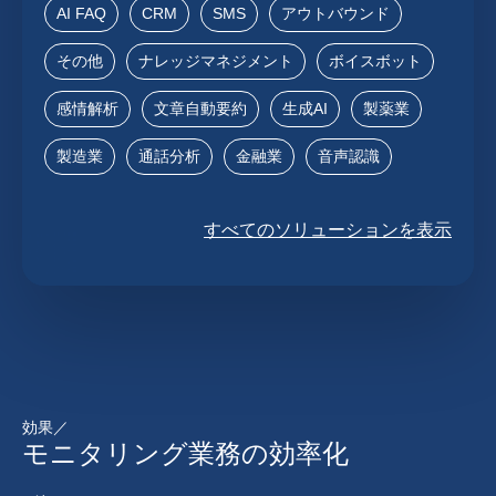
AI FAQ
CRM
SMS
アウトバウンド
その他
ナレッジマネジメント
ボイスボット
感情解析
文章自動要約
生成AI
製薬業
製造業
通話分析
金融業
音声認識
すべてのソリューションを表示
効果／
モニタリング業務の効率化